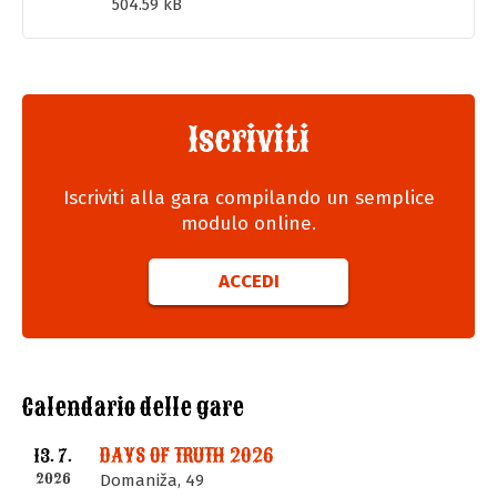
504.59 kB
Iscriviti
Iscriviti alla gara compilando un semplice
modulo online.
ACCEDI
Calendario delle gare
DAYS OF TRUTH 2026
13. 7.
2026
Domaniža, 49