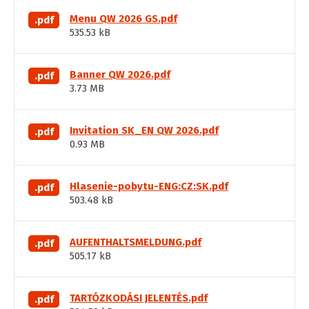
Menu QW 2026 GS.pdf
.pdf
535.53 kB
Banner QW 2026.pdf
.pdf
3.73 MB
Invitation SK_EN QW 2026.pdf
.pdf
0.93 MB
Hlasenie-pobytu-ENG:CZ:SK.pdf
.pdf
503.48 kB
AUFENTHALTSMELDUNG.pdf
.pdf
505.17 kB
TARTÓZKODÁSI JELENTÉS.pdf
.pdf