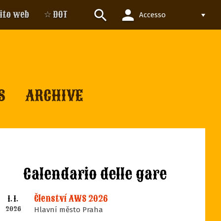
person
search
sito web
☆ DOT
Accesso
S
ARCHIVE
Calendario delle gare
Členství AWS 2026
1. 1.
2026
Hlavní město Praha