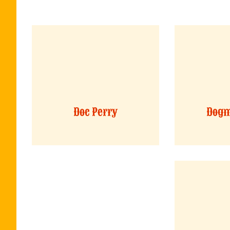
Doc Perry
Dogm