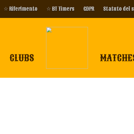
☆ Riferimento
☆ BT Timers
GDPR
Statuto del 
CLUBS
MATCHE