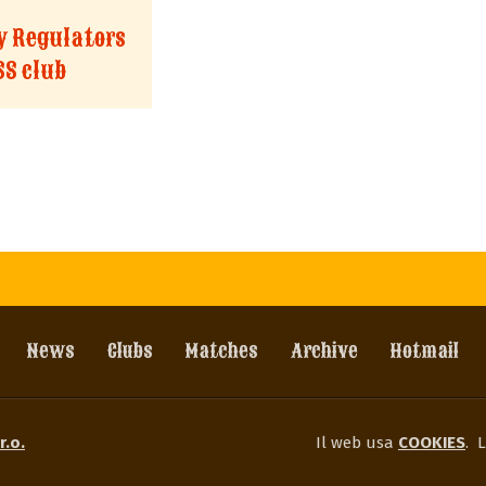
ty Regulators
SS club
News
Clubs
Matches
Archive
Hotmail
r.o.
Il web usa
COOKIES
.
L