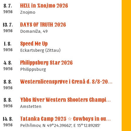
HELL in Znojmo 2026
8. 7.
2026
Znojmo
DAYS OF TRUTH 2026
13. 7.
2026
Domaniža, 49
Speed Me Up
1. 8.
2026
Eckartsberg (Zittau)
Philippsburg Star 2026
4. 8.
2026
Philippsburg
Westernlicensprøve i Grenå d. 8/8-2026
8. 8.
2026
Ybbs River Western Shooters Championship 2026 + LM
8. 8.
2026
Amstetten
Tatanka Camp 2025 ☆ Cowboys in our Memories
14. 8.
2026
Pelhřimov, N 49°24.39662', E 15°12.89285'