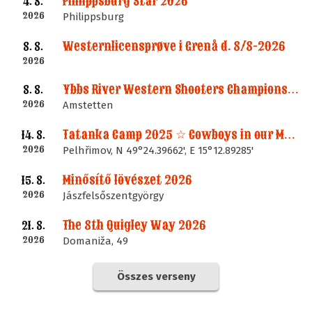
Philippsburg Star 2026
4. 8.
2026
Philippsburg
Westernlicensprøve i Grenå d. 8/8-2026
8. 8.
2026
Ybbs River Western Shooters Championship 2026 + LM
8. 8.
2026
Amstetten
Tatanka Camp 2025 ☆ Cowboys in our Memories
14. 8.
2026
Pelhřimov, N 49°24.39662', E 15°12.89285'
Minősítő lövészet 2026
15. 8.
2026
Jászfelsőszentgyörgy
The 8th Quigley Way 2026
21. 8.
2026
Domaniža, 49
Összes verseny