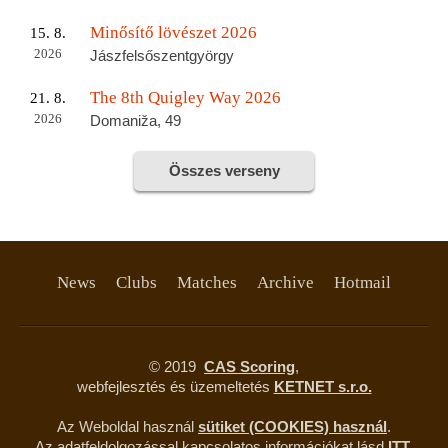
Minősítő lövészet 2026
15. 8.
2026
Jászfelsőszentgyörgy
The 8th Quigley Way 2026
21. 8.
2026
Domaniža, 49
Összes verseny
News
Clubs
Matches
Archive
Hotmail
© 2019
CAS Scoring
,
webfejlesztés és üzemeltetés
KETNET s.r.o.
Az Weboldal használ
sütiket (COOKIES) használ
.
Az adatfeldolgozással kapcsolatos információkat lásd
ITT
.