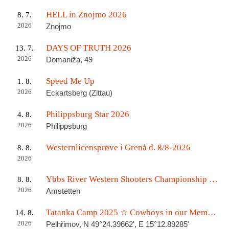
HELL in Znojmo 2026
8. 7.
2026
Znojmo
DAYS OF TRUTH 2026
13. 7.
2026
Domaniža, 49
Speed Me Up
1. 8.
2026
Eckartsberg (Zittau)
Philippsburg Star 2026
4. 8.
2026
Philippsburg
Westernlicensprøve i Grenå d. 8/8-2026
8. 8.
2026
Ybbs River Western Shooters Championship 2026 + LM
8. 8.
2026
Amstetten
Tatanka Camp 2025 ☆ Cowboys in our Memories
14. 8.
2026
Pelhřimov, N 49°24.39662', E 15°12.89285'