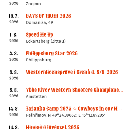
2026
Znojmo
DAYS OF TRUTH 2026
13. 7.
2026
Domaniža, 49
Speed Me Up
1. 8.
2026
Eckartsberg (Zittau)
Philippsburg Star 2026
4. 8.
2026
Philippsburg
Westernlicensprøve i Grenå d. 8/8-2026
8. 8.
2026
Ybbs River Western Shooters Championship 2026 + LM
8. 8.
2026
Amstetten
Tatanka Camp 2025 ☆ Cowboys in our Memories
14. 8.
2026
Pelhřimov, N 49°24.39662', E 15°12.89285'
Minősítő lövészet 2026
15. 8.