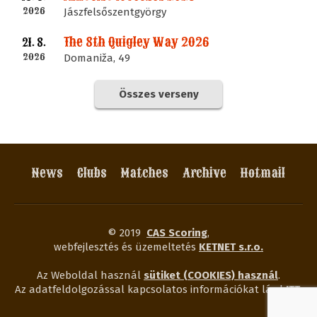
2026
Jászfelsőszentgyörgy
The 8th Quigley Way 2026
21. 8.
2026
Domaniža, 49
Összes verseny
News
Clubs
Matches
Archive
Hotmail
© 2019
CAS Scoring
,
webfejlesztés és üzemeltetés
KETNET s.r.o.
Az Weboldal használ
sütiket (COOKIES) használ
.
Az adatfeldolgozással kapcsolatos információkat lásd
ITT
.