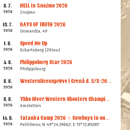
HELL in Znojmo 2026
8. 7.
2026
Znojmo
DAYS OF TRUTH 2026
13. 7.
2026
Domaniža, 49
Speed Me Up
1. 8.
2026
Eckartsberg (Zittau)
Philippsburg Star 2026
4. 8.
2026
Philippsburg
Westernlicensprøve i Grenå d. 8/8-2026
8. 8.
2026
Ybbs River Western Shooters Championship 2026 + LM
8. 8.
2026
Amstetten
Tatanka Camp 2026 ☆ Cowboys in our Memories
14. 8.
2026
Pelhřimov, N 49°24.39662', E 15°12.89285'