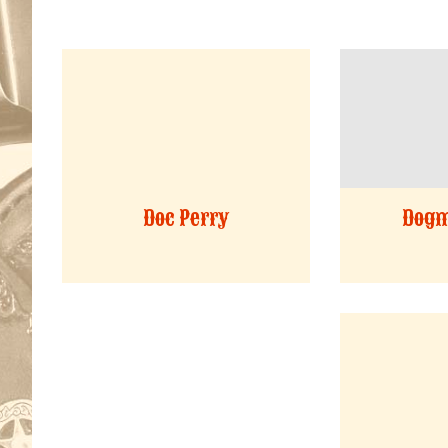
Doc Perry
Dogm