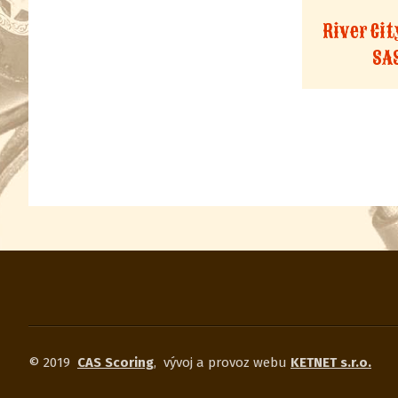
River Ci
SA
© 2019
CAS Scoring
,
vývoj a provoz webu
KETNET s.r.o.