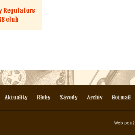
ty Regulators
SS club
Aktuality
Kluby
Závody
Archiv
Hotmail
Web použ