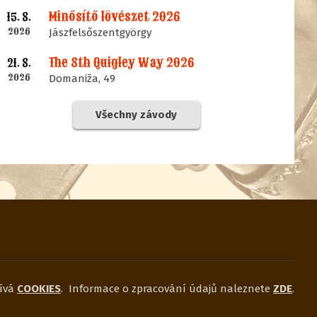
Minősítő lövészet 2026
15. 8.
2026
Jászfelsőszentgyörgy
The 8th Quigley Way 2026
21. 8.
2026
Domaniža, 49
Všechny závody
ívá
COOKIES
.
Informace o zpracování údajů naleznete
ZDE
.