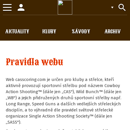
person
search
Toggle
navigation
AKTUALITY
KLUBY
ZÁVODY
ARCHIV
Pravidla webu
Web casscoring.com je určen pro kluby a střelce, kteří
aktivně provozují sportovní střelbu pod názvem Cowboy
Action Shooting™ (dále jen „CAS"), Wild Bunch™ (dále jen
„WB") a jejich přidružených druhů sportovní střelby např.
Long Range, Speed Guns a dalších vedlejších střeleckých
disciplín, a to výhradně dle pravidel světové střelecké
organizace Single Action Shooting Society™ (dále jen
„SASS").