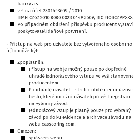
banky a.s.
v € na účet 2801493609 / 2010,
IBAN CZ62 2010 0000 0028 0149 3609, BIC FIOBCZPPXXX.
Po případném obdržení příspěvku producent vystaví
poskytovateli daňové potvrzení.
- Přístup na web pro uživatele bez vytvořeného osobního
účtu může být:
Zpoplatněn:
Přístup na web je možný pouze po dopředné
úhradě jednorázového vstupu ve výši stanovené
producentem.
Po úhradě uživatel – střelec obdrží jednorázové
heslo, které umožní uživateli provést registraci
na vybraný závod.
Jednorázový vstup je platný pouze pro vybraný
závod po dobu evidence a archivace závodu na
webu casscoring.com.
Omezen:
správcem webu