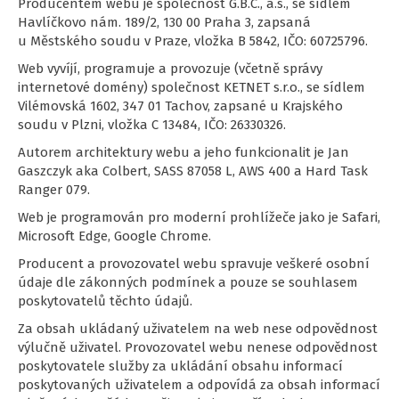
Producentem webu je společnost G.B.C., a.s., se sídlem
Havlíčkovo nám. 189/2, 130 00 Praha 3, zapsaná
u Městského soudu v Praze, vložka B 5842, IČO: 60725796.
Web vyvíjí, programuje a provozuje (včetně správy
internetové domény) společnost KETNET s.r.o., se sídlem
Vilémovská 1602, 347 01 Tachov, zapsané u Krajského
soudu v Plzni, vložka C 13484, IČO: 26330326.
Autorem architektury webu a jeho funkcionalit je Jan
Gaszczyk aka Colbert, SASS 87058 L, AWS 400 a Hard Task
Ranger 079.
Web je programován pro moderní prohlížeče jako je Safari,
Microsoft Edge, Google Chrome.
Producent a provozovatel webu spravuje veškeré osobní
údaje dle zákonných podmínek a pouze se souhlasem
poskytovatelů těchto údajů.
Za obsah ukládaný uživatelem na web nese odpovědnost
výlučně uživatel. Provozovatel webu nenese odpovědnost
poskytovatele služby za ukládání obsahu informací
poskytovaných uživatelem a odpovídá za obsah informací