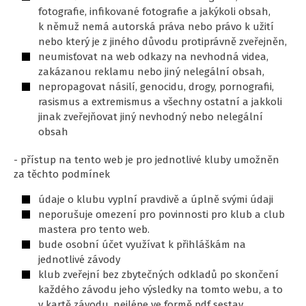
fotografie, infikované fotografie a jakýkoli obsah,
k němuž nemá autorská práva nebo právo k užití
nebo který je z jiného důvodu protiprávně zveřejněn,
neumisťovat na web odkazy na nevhodná videa,
zakázanou reklamu nebo jiný nelegální obsah,
nepropagovat násilí, genocidu, drogy, pornografii,
rasismus a extremismus a všechny ostatní a jakkoli
jinak zveřejňovat jiný nevhodný nebo nelegální
obsah
- přístup na tento web je pro jednotlivé kluby umožněn
za těchto podmínek
údaje o klubu vyplní pravdivě a úplně svými údaji
neporušuje omezení pro povinnosti pro klub a club
mastera pro tento web.
bude osobní účet využívat k přihláškám na
jednotlivé závody
klub zveřejní bez zbytečných odkladů po skončení
každého závodu jeho výsledky na tomto webu, a to
v kartě závodu, nejlépe ve formě pdf sestav.