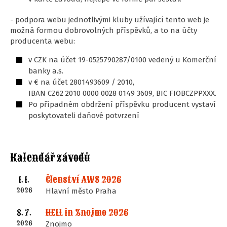
- podpora webu jednotlivými kluby užívající tento web je
možná formou dobrovolných příspěvků, a to na účty
producenta webu:
v CZK na účet 19-0525790287/0100 vedený u Komerční
banky a.s.
v € na účet 2801493609 / 2010,
IBAN CZ62 2010 0000 0028 0149 3609, BIC FIOBCZPPXXX.
Po případném obdržení příspěvku producent vystaví
poskytovateli daňové potvrzení
Kalendář závodů
Členství AWS 2026
1. 1.
2026
Hlavní město Praha
HELL in Znojmo 2026
8. 7.
2026
Znojmo