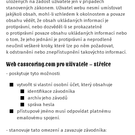
uložených na žádost uživatele jen v případech
stanovených zákonem. Uživatel webu nesmí umísťovat
jakýkoli obsah, mohl-li vzhledem k okolnostem a povaze
obsahu vědět, že obsah ukládaných informací je
protiprávní, nebo dozvěděl-li se prokazatelně
o protiprávní povaze obsahu ukládaných informací nebo
o tom, že jeho jednání je protiprávní a neprodleně
neučinil veškeré kroky, které lze po něm požadovat,
k odstranění nebo znepřístupnění takovýchto informací.
Web casscoring.com pro uživatele – střelce
- poskytuje tyto možnosti:
vytvořit si vlastní osobní účet, který obsahuje
identifikace závodníka
archív jeho závodů
správa hesla
přístupové jméno musí odpovídat platnému
emailovému spojení.
- stanovuje tato omezení a zavazuje závodníka: