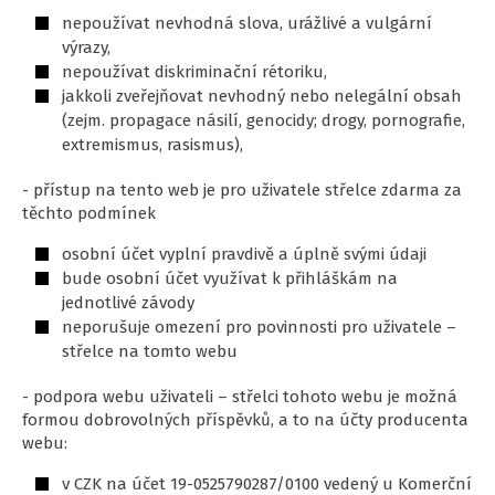
nepoužívat nevhodná slova, urážlivé a vulgární
výrazy,
nepoužívat diskriminační rétoriku,
jakkoli zveřejňovat nevhodný nebo nelegální obsah
(zejm. propagace násilí, genocidy; drogy, pornografie,
extremismus, rasismus),
- přístup na tento web je pro uživatele střelce zdarma za
těchto podmínek
osobní účet vyplní pravdivě a úplně svými údaji
bude osobní účet využívat k přihláškám na
jednotlivé závody
neporušuje omezení pro povinnosti pro uživatele –
střelce na tomto webu
- podpora webu uživateli – střelci tohoto webu je možná
formou dobrovolných příspěvků, a to na účty producenta
webu:
v CZK na účet 19-0525790287/0100 vedený u Komerční