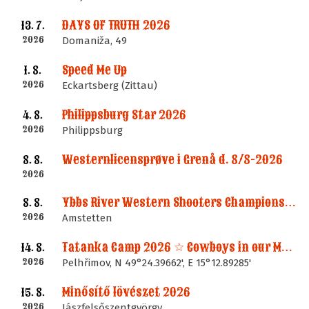
DAYS OF TRUTH 2026
13. 7.
2026
Domaniža, 49
Speed Me Up
1. 8.
2026
Eckartsberg (Zittau)
Philippsburg Star 2026
4. 8.
2026
Philippsburg
Westernlicensprøve i Grenå d. 8/8-2026
8. 8.
2026
Ybbs River Western Shooters Championship 2026 + LM
8. 8.
2026
Amstetten
Tatanka Camp 2026 ☆ Cowboys in our Memories
14. 8.
2026
Pelhřimov, N 49°24.39662', E 15°12.89285'
Minősítő lövészet 2026
15. 8.
2026
Jászfelsőszentgyörgy