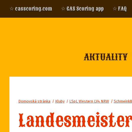
☆ casscoring.com
☆ CAS Scoring app
☆ FAQ
AKTUALITY
Domovská stránka
/
Kluby
/
LSpL Western LV4 NRW
/
Schmeink
Landesmeister