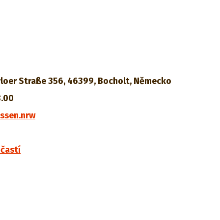
loer Straße 356, 46399, Bocholt, Německo
8.00
ssen.nrw
častí