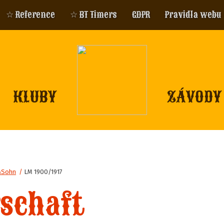
☆ Reference
☆ BT Timers
GDPR
Pravidla webu
KLUBY
ZÁVODY
&Sohn
/
LM 1900/1917
schaft