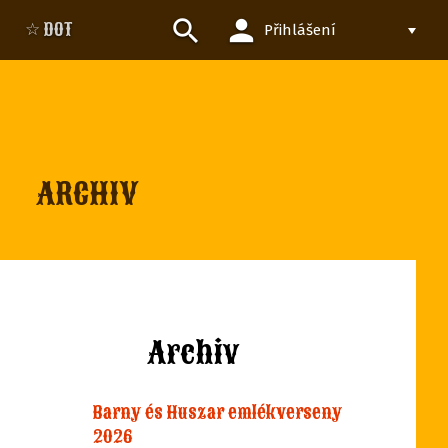
person
search
☆ DOT
Přihlášení
ARCHIV
Archiv
Barny és Huszar emlékverseny
2026