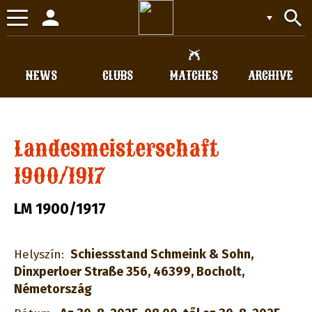
person
search
Toggle
navigation
NEWS
CLUBS
MATCHES
ARCHIVE
Landesmeisterschaft
1900/1917
LM 1900/1917
Schiessstand Schmeink & Sohn,
Helyszín:
Dinxperloer Straße 356, 46399, Bocholt,
Németország