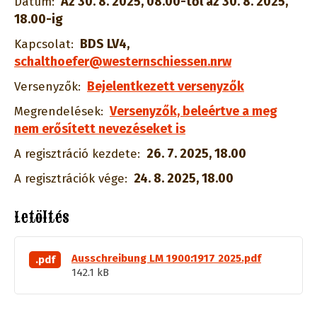
Az 30. 8. 2025, 08.00-től az 30. 8. 2025,
Dátum:
18.00-ig
BDS LV4
,
Kapcsolat:
schalthoefer@westernschiessen.nrw
Bejelentkezett versenyzők
Versenyzők:
Versenyzők, beleértve a meg
Megrendelések:
nem erősített nevezéseket is
26. 7. 2025, 18.00
A regisztráció kezdete:
24. 8. 2025, 18.00
A regisztrációk vége:
Letöltés
Ausschreibung LM 1900:1917 2025.pdf
.pdf
142.1 kB