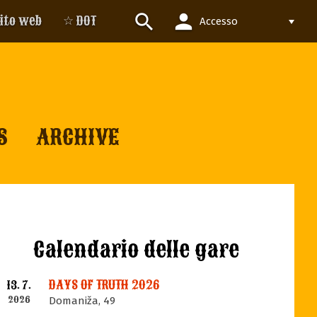
person
search
sito web
☆ DOT
Accesso
S
ARCHIVE
Calendario delle gare
DAYS OF TRUTH 2026
13. 7.
2026
Domaniža, 49