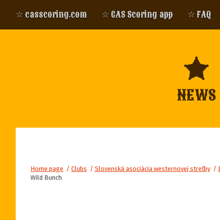
☆ casscoring.com
☆ CAS Scoring app
☆ FAQ
NEWS
Home page
/
Clubs
/
Slovenská asociácia westernovej streľby
/
Wild Bunch