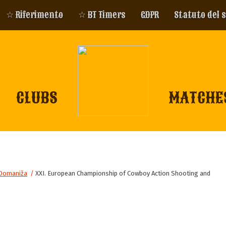
☆ Riferimento
☆ BT Timers
GDPR
Statuto del 
CLUBS
MATCHE
Domaniža
/
XXI. European Championship of Cowboy Action Shooting and