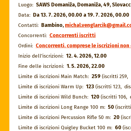
SAWS Domaniža, Domaniža, 49, Slovacc
Luogo:
Da 13. 7. 2026, 00.00 a 19. 7. 2026, 00.00
Data:
Bambino
,
michal.venglarcik@gmail.
Contatti:
Concorrenti iscritti
Concorrenti:
Concorrenti, comprese le iscrizioni no
Ordini:
12. 4. 2026, 12.00
Inizio dell'iscrizioni:
1. 5. 2026, 22.00
Fine delle iscrizioni:
259
Limite di iscrizioni Main Match:
(iscritti 259,
123
Limite di iscrizioni Warm Up:
(iscritti 123,
dis
120
Limite di iscrizioni Wild Bunch:
(iscritti 106,
50
Limite di iscrizioni Long Range 100 m:
(iscritt
20
Limite di iscrizioni Percussion Rifle 50 m:
(iscr
60
Limite di iscrizioni Quigley Bucket 100 m:
(isc