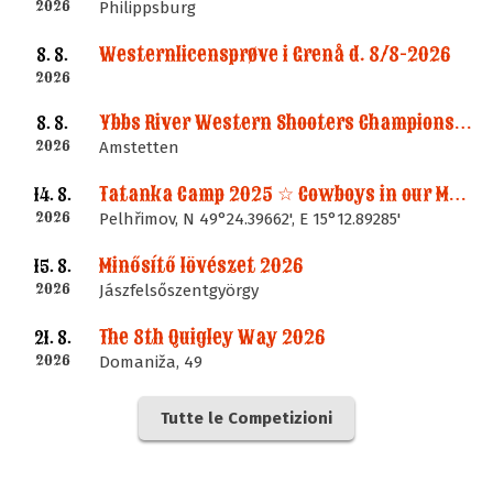
2026
Philippsburg
Westernlicensprøve i Grenå d. 8/8-2026
8. 8.
2026
Ybbs River Western Shooters Championship 2026 + LM
8. 8.
2026
Amstetten
Tatanka Camp 2025 ☆ Cowboys in our Memories
14. 8.
2026
Pelhřimov, N 49°24.39662', E 15°12.89285'
Minősítő lövészet 2026
15. 8.
2026
Jászfelsőszentgyörgy
The 8th Quigley Way 2026
21. 8.
2026
Domaniža, 49
Tutte le Competizioni