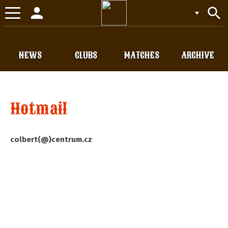
person
search
Toggle
navigation
NEWS
CLUBS
MATCHES
ARCHIVE
Hotmail
colbert(@)centrum.cz