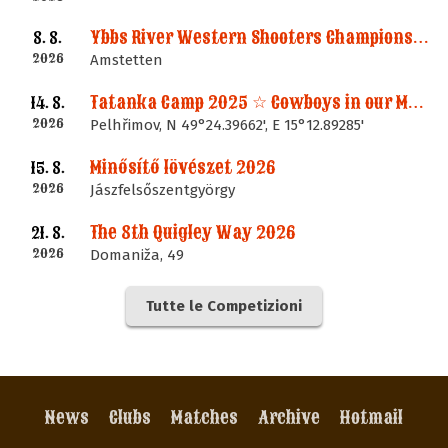
Ybbs River Western Shooters Championship 2026 + LM
8. 8.
2026
Amstetten
Tatanka Camp 2025 ☆ Cowboys in our Memories
14. 8.
2026
Pelhřimov, N 49°24.39662', E 15°12.89285'
Minősítő lövészet 2026
15. 8.
2026
Jászfelsőszentgyörgy
The 8th Quigley Way 2026
21. 8.
2026
Domaniža, 49
Tutte le Competizioni
News
Clubs
Matches
Archive
Hotmail