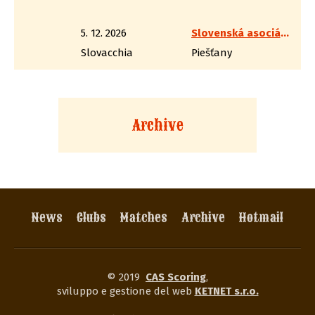
5. 12. 2026
Slovenská asociácia westernovej streľby
Slovacchia
Piešťany
Archive
News
Clubs
Matches
Archive
Hotmail
© 2019
CAS Scoring
,
sviluppo e gestione del web
KETNET s.r.o.