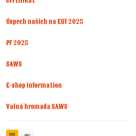
Certifikát
Úspech našich na EOT 2025
PF 2025
SAWS
E-shop information
Valná hromada SAWS
grid_view
toc