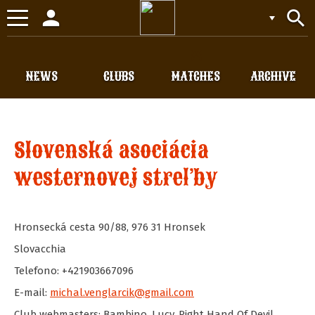
person
search
Toggle
navigation
NEWS
CLUBS
MATCHES
ARCHIVE
Slovenská asociácia
westernovej streľby
Hronsecká cesta 90/88
,
976 31
Hronsek
Slovacchia
Telefono: +421903667096
E-mail:
michal.venglarcik@gmail.com
Club webmasters: Bambino, Lucy, Right Hand Of Devil,