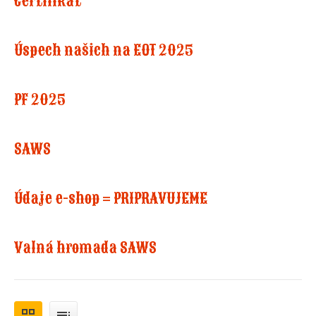
Certifikát
Úspech našich na EOT 2025
PF 2025
SAWS
Údaje e-shop = PRIPRAVUJEME
Valná hromada SAWS
grid_view
toc