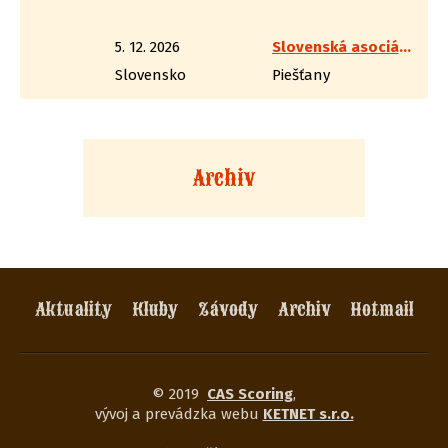
5. 12. 2026
Slovenská asociácia westernovej streľby
Slovensko
Piešťany
Archiv
Aktuality
Kluby
Závody
Archiv
Hotmail
© 2019
CAS Scoring
,
vývoj a prevádzka webu
KETNET s.r.o.