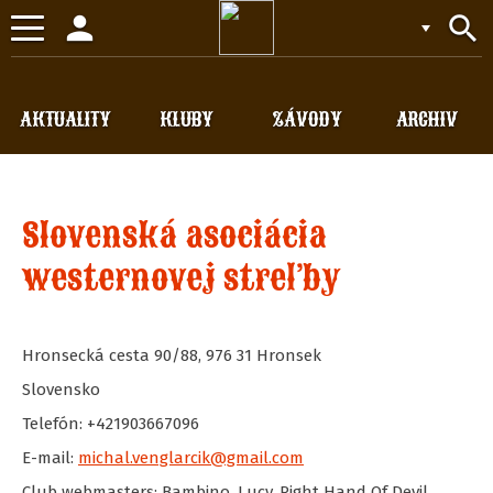
person
search
Toggle
navigation
AKTUALITY
KLUBY
ZÁVODY
ARCHIV
Slovenská asociácia
westernovej streľby
Hronsecká cesta 90/88
,
976 31
Hronsek
Slovensko
Telefón: +421903667096
E-mail:
michal.venglarcik@gmail.com
Club webmasters: Bambino, Lucy, Right Hand Of Devil,