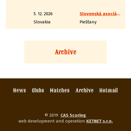
5. 12. 2026
Slovenská asociácia westernovej streľby
Slovakia
Piešťany
Archive
News
Clubs
Matches
Archive
Hotmail
© 2019
CAS Scoring
,
web development and operation
KETNET s.r.o.