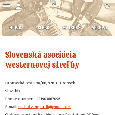
person
search
Toggle
navigation
NEWS
CLUBS
MATCHES
ARCHIVE
Slovenská asociácia
westernovej streľby
Hronsecká cesta 90/88
,
976 31
Hronsek
Slovakia
Phone number: +421903667096
E-mail:
michal.venglarcik@gmail.com
Club webmasters: Bambino, Lucy, Right Hand Of Devil,