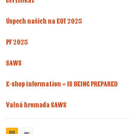
Certifikát
Úspech našich na EOT 2025
PF 2025
SAWS
E-shop information = IS BEING PREPARED
Valná hromada SAWS
grid_view
toc