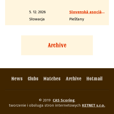
5. 12. 2026
Slovenská asociácia westernovej streľby
Słowacja
Piešťany
Archive
News
Clubs
Matches
Archive
Hotmail
© 2019
CAS Scoring
,
tworzenie i obsługa stron internetowych
KETNET s.r.o.