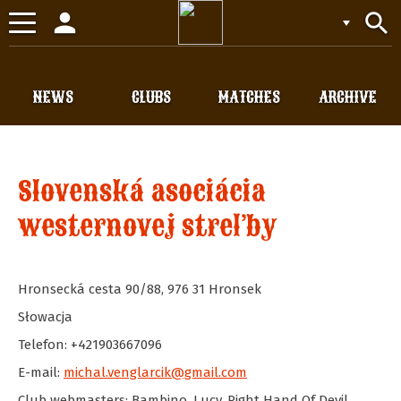
person
search
Toggle
navigation
NEWS
CLUBS
MATCHES
ARCHIVE
Slovenská asociácia
westernovej streľby
Hronsecká cesta 90/88
,
976 31
Hronsek
Słowacja
Telefon: +421903667096
E-mail:
michal.venglarcik@gmail.com
Club webmasters: Bambino, Lucy, Right Hand Of Devil,