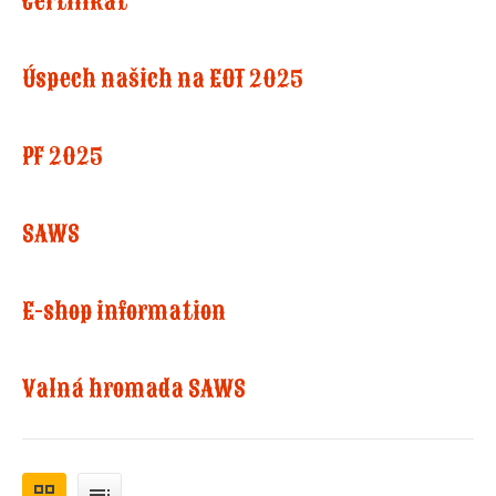
Certifikát
Úspech našich na EOT 2025
PF 2025
SAWS
E-shop information
Valná hromada SAWS
grid_view
toc