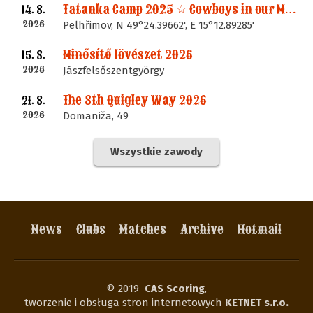
Tatanka Camp 2025 ☆ Cowboys in our Memories
14. 8.
2026
Pelhřimov, N 49°24.39662', E 15°12.89285'
Minősítő lövészet 2026
15. 8.
2026
Jászfelsőszentgyörgy
The 8th Quigley Way 2026
21. 8.
2026
Domaniža, 49
Wszystkie zawody
News
Clubs
Matches
Archive
Hotmail
© 2019
CAS Scoring
,
tworzenie i obsługa stron internetowych
KETNET s.r.o.