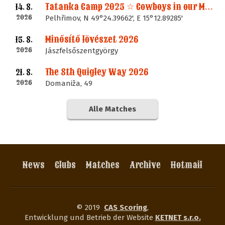
Tatanka Camp 2025 ☆ Cowboys in our Memories
14. 8.
2026
Pelhřimov, N 49°24.39662', E 15°12.89285'
Minősítő lövészet 2026
15. 8.
2026
Jászfelsőszentgyörgy
The 8th Quigley Way 2026
21. 8.
2026
Domaniža, 49
Alle Matches
News
Clubs
Matches
Archive
Hotmail
© 2019
CAS Scoring
,
Entwicklung und Betrieb der Website
KETNET s.r.o.