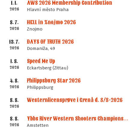
AWS 2026 Membership Contribution
1. 1.
2026
Hlavní město Praha
HELL in Znojmo 2026
8. 7.
2026
Znojmo
DAYS OF TRUTH 2026
13. 7.
2026
Domaniža, 49
Speed Me Up
1. 8.
2026
Eckartsberg (Zittau)
Philippsburg Star 2026
4. 8.
2026
Philippsburg
Westernlicensprøve i Grenå d. 8/8-2026
8. 8.
2026
Ybbs River Western Shooters Championship 2026 + LM
8. 8.
2026
Amstetten