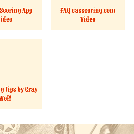
 Scoring App
FAQ casscoring.com
Video
Video
g Tips by Gray
Wolf