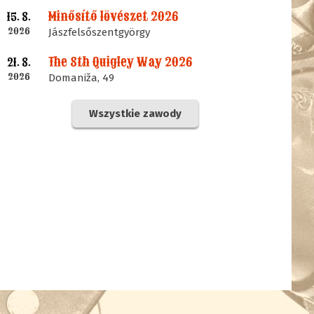
Minősítő lövészet 2026
15. 8.
2026
Jászfelsőszentgyörgy
The 8th Quigley Way 2026
21. 8.
2026
Domaniža, 49
Wszystkie zawody