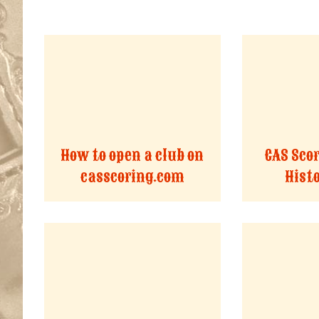
How to open a club on
CAS Sco
casscoring.com
Histo