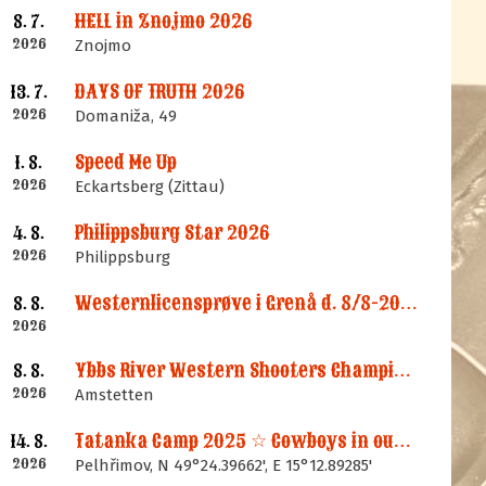
HELL in Znojmo 2026
8. 7.
2026
Znojmo
DAYS OF TRUTH 2026
13. 7.
2026
Domaniža, 49
Speed Me Up
1. 8.
2026
Eckartsberg (Zittau)
Philippsburg Star 2026
4. 8.
2026
Philippsburg
Westernlicensprøve i Grenå d. 8/8-2026
8. 8.
2026
Ybbs River Western Shooters Championship 2026 + LM
8. 8.
2026
Amstetten
Tatanka Camp 2025 ☆ Cowboys in our Memories
14. 8.
2026
Pelhřimov, N 49°24.39662', E 15°12.89285'