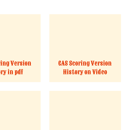
ring Version
CAS Scoring Version
ry in pdf
History on Video