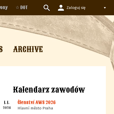
person
search
rony
☆ DOT
Zaloguj się
S
ARCHIVE
Kalendarz zawodów
Členství AWS 2026
1. 1.
2026
Hlavní město Praha