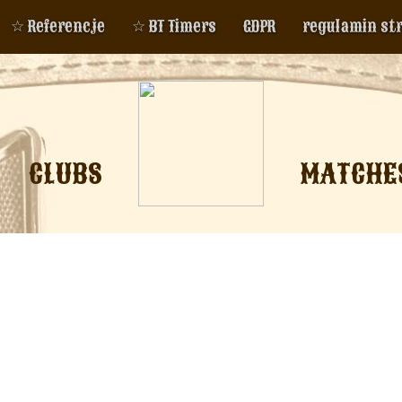
☆ Referencje
☆ BT Timers
GDPR
regulamin st
CLUBS
MATCHE