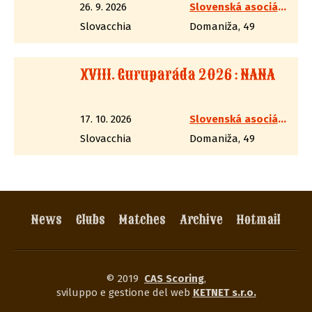
26. 9. 2026
Slovenská asociácia westernovej streľby
Slovacchia
Domaniža, 49
XVIII. Guruparáda 2026 : NANA
17. 10. 2026
Slovenská asociácia westernovej streľby
Slovacchia
Domaniža, 49
News
Clubs
Matches
Archive
Hotmail
© 2019
CAS Scoring
,
sviluppo e gestione del web
KETNET s.r.o.