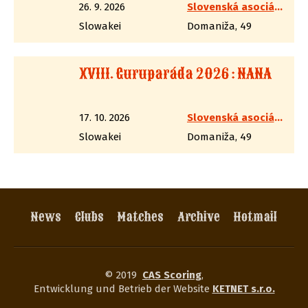
26. 9. 2026
Slovenská asociácia westernovej streľby
Slowakei
Domaniža, 49
XVIII. Guruparáda 2026 : NANA
17. 10. 2026
Slovenská asociácia westernovej streľby
Slowakei
Domaniža, 49
News
Clubs
Matches
Archive
Hotmail
© 2019
CAS Scoring
,
Entwicklung und Betrieb der Website
KETNET s.r.o.