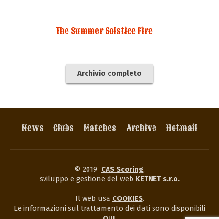
The Summer Solstice Fire
Archivio completo
News
Clubs
Matches
Archive
Hotmail
© 2019
CAS Scoring
,
sviluppo e gestione del web
KETNET s.r.o.
Il web usa
COOKIES
.
Le informazioni sul trattamento dei dati sono disponibili
QUI
.