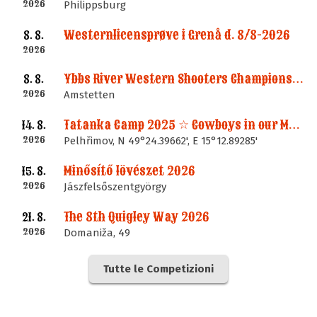
2026
Philippsburg
Westernlicensprøve i Grenå d. 8/8-2026
8. 8.
2026
Ybbs River Western Shooters Championship 2026 + LM
8. 8.
2026
Amstetten
Tatanka Camp 2025 ☆ Cowboys in our Memories
14. 8.
2026
Pelhřimov, N 49°24.39662', E 15°12.89285'
Minősítő lövészet 2026
15. 8.
2026
Jászfelsőszentgyörgy
The 8th Quigley Way 2026
21. 8.
2026
Domaniža, 49
Tutte le Competizioni