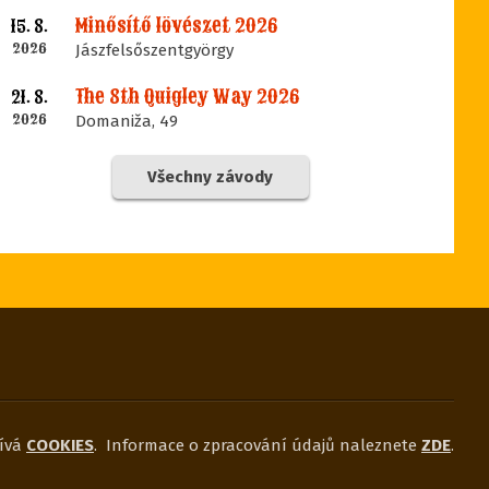
Minősítő lövészet 2026
15. 8.
2026
Jászfelsőszentgyörgy
The 8th Quigley Way 2026
21. 8.
2026
Domaniža, 49
Všechny závody
ívá
COOKIES
.
Informace o zpracování údajů naleznete
ZDE
.