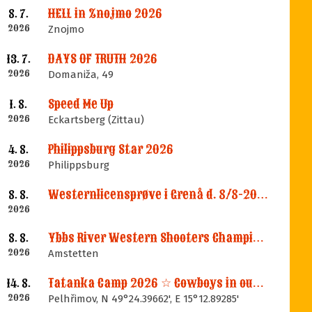
HELL in Znojmo 2026
8. 7.
2026
Znojmo
DAYS OF TRUTH 2026
13. 7.
2026
Domaniža, 49
Speed Me Up
1. 8.
2026
Eckartsberg (Zittau)
Philippsburg Star 2026
4. 8.
2026
Philippsburg
Westernlicensprøve i Grenå d. 8/8-2026
8. 8.
2026
Ybbs River Western Shooters Championship 2026 + LM
8. 8.
2026
Amstetten
Tatanka Camp 2026 ☆ Cowboys in our Memories
14. 8.
2026
Pelhřimov, N 49°24.39662', E 15°12.89285'