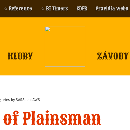
☆ Reference
☆ BT Timers
GDPR
Pravidla webu
KLUBY
ZÁVODY
gories by SASS and AWS
 of Plainsman