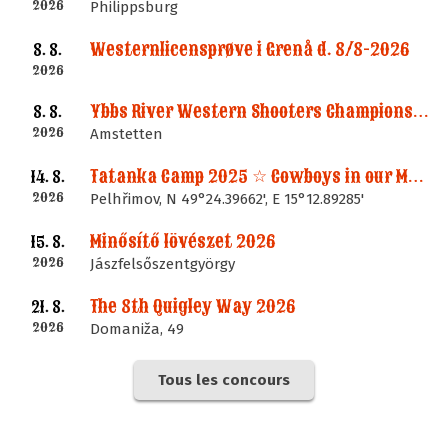
2026
Philippsburg
Westernlicensprøve i Grenå d. 8/8-2026
8. 8.
2026
Ybbs River Western Shooters Championship 2026 + LM
8. 8.
2026
Amstetten
Tatanka Camp 2025 ☆ Cowboys in our Memories
14. 8.
2026
Pelhřimov, N 49°24.39662', E 15°12.89285'
Minősítő lövészet 2026
15. 8.
2026
Jászfelsőszentgyörgy
The 8th Quigley Way 2026
21. 8.
2026
Domaniža, 49
Tous les concours