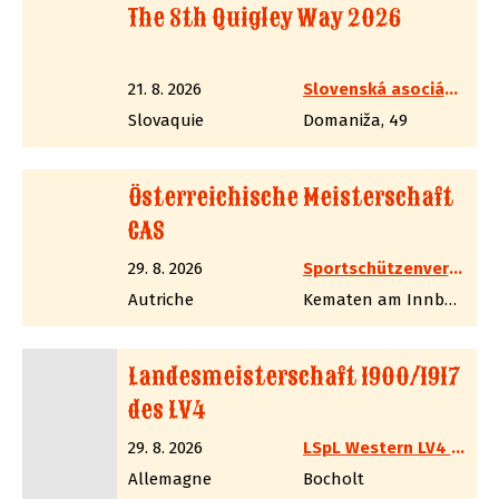
The 8th Quigley Way 2026
21. 8. 2026
Slovenská asociácia westernovej streľby
Slovaquie
Domaniža, 49
Österreichische Meisterschaft
CAS
29. 8. 2026
Sportschützenverband Westernschützen ,,SASS-CAS-Austria´´
Autriche
Kematen am Innbach
Landesmeisterschaft 1900/1917
des LV4
29. 8. 2026
LSpL Western LV4 NRW
Allemagne
Bocholt