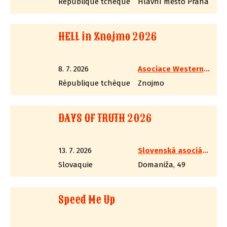
République tchèque
Hlavní město Praha
HELL in Znojmo 2026
8. 7. 2026
Asociace Westernových Střelců, spolek
République tchèque
Znojmo
DAYS OF TRUTH 2026
13. 7. 2026
Slovenská asociácia westernovej streľby
Slovaquie
Domaniža, 49
Speed Me Up