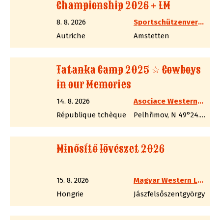
Championship 2026 + LM
8. 8. 2026
Sportschützenverband Westernschützen ,,SASS-CAS-Austria´´
Autriche
Amstetten
Tatanka Camp 2025 ☆ Cowboys
in our Memories
14. 8. 2026
Asociace Westernových Střelců, spolek
République tchèque
Pelhřimov, N 49°24.39662', E 15°12.89285'
Minősítő lövészet 2026
15. 8. 2026
Magyar Western Lövész Szakág
Hongrie
Jászfelsőszentgyörgy