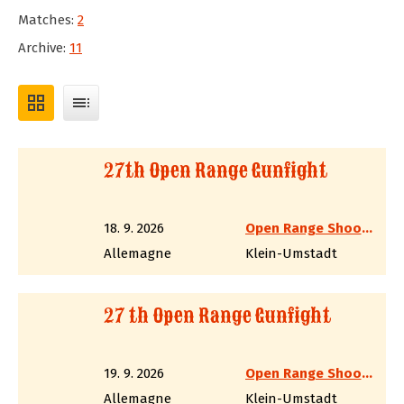
Matches:
2
Archive:
11
grid_view
toc
27th Open Range Gunfight
18. 9. 2026
Open Range Shooter
Allemagne
Klein-Umstadt
27 th Open Range Gunfight
19. 9. 2026
Open Range Shooter
Allemagne
Klein-Umstadt