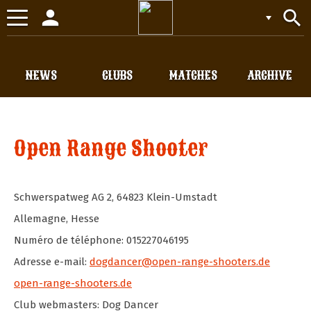
person
search
Toggle
navigation
NEWS
CLUBS
MATCHES
ARCHIVE
Open Range Shooter
Schwerspatweg AG 2
,
64823
Klein-Umstadt
Allemagne
,
Hesse
Numéro de téléphone: 015227046195
Adresse e-mail:
dogdancer@open-range-shooters.de
open-range-shooters.de
Club webmasters: Dog Dancer