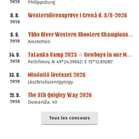
2026
Philippsburg
Westernlicensprøve i Grenå d. 8/8-2026
8. 8.
2026
Ybbs River Western Shooters Championship 2026 + LM
8. 8.
2026
Amstetten
Tatanka Camp 2025 ☆ Cowboys in our Memories
14. 8.
2026
Pelhřimov, N 49°24.39662', E 15°12.89285'
Minősítő lövészet 2026
15. 8.
2026
Jászfelsőszentgyörgy
The 8th Quigley Way 2026
21. 8.
2026
Domaniža, 49
Tous les concours