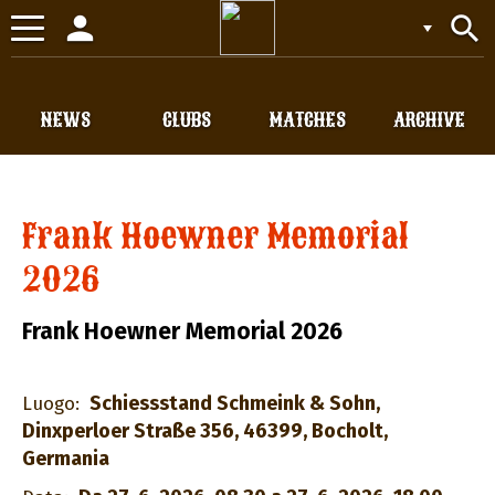
person
search
Toggle
navigation
NEWS
CLUBS
MATCHES
ARCHIVE
Frank Hoewner Memorial
2026
Frank Hoewner Memorial 2026
Schiessstand Schmeink & Sohn,
Luogo:
Dinxperloer Straße 356, 46399, Bocholt,
Germania