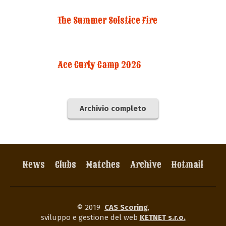
The Summer Solstice Fire
Ace Curly Camp 2026
Archivio completo
News
Clubs
Matches
Archive
Hotmail
© 2019
CAS Scoring
,
sviluppo e gestione del web
KETNET s.r.o.