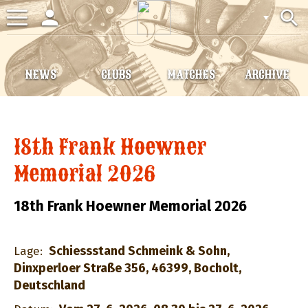
person
search
Toggle
navigation
NEWS
CLUBS
MATCHES
ARCHIVE
18th Frank Hoewner
Memorial 2026
18th Frank Hoewner Memorial 2026
Schiessstand Schmeink & Sohn,
Lage:
Dinxperloer Straße 356, 46399, Bocholt,
Deutschland