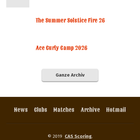
The Summer Solstice Fire 26
Ace Curly Camp 2026
Ganze Archiv
News
Clubs
Matches
Archive
Hotmail
© 2019
CAS Scoring
,