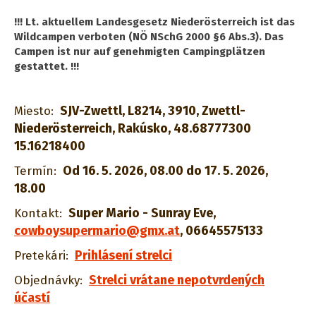
!!! Lt. aktuellem Landesgesetz Niederösterreich ist das
Wildcampen verboten (NÖ NSchG 2000 §6 Abs.3). Das
Campen ist nur auf genehmigten Campingplätzen
gestattet. !!!
SJV-Zwettl, L8214, 3910, Zwettl-
Miesto:
Niederösterreich, Rakúsko, 48.68777300
15.16218400
Od 16. 5. 2026, 08.00 do 17. 5. 2026,
Termín:
18.00
Super Mario - Sunray Eve
,
Kontakt:
cowboysupermario@gmx.at
,
06645575133
Prihlásení strelci
Pretekári:
Strelci vrátane nepotvrdených
Objednávky:
účastí