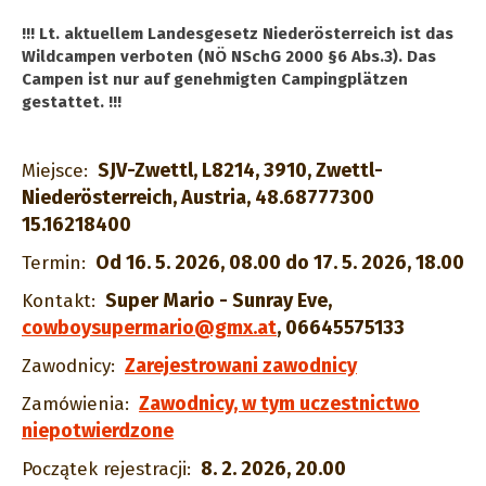
!!! Lt. aktuellem Landesgesetz Niederösterreich ist das
Wildcampen verboten (NÖ NSchG 2000 §6 Abs.3). Das
Campen ist nur auf genehmigten Campingplätzen
gestattet. !!!
SJV-Zwettl, L8214, 3910, Zwettl-
Miejsce:
Niederösterreich, Austria, 48.68777300
15.16218400
Od 16. 5. 2026, 08.00 do 17. 5. 2026, 18.00
Termin:
Super Mario - Sunray Eve
,
Kontakt:
cowboysupermario@gmx.at
,
06645575133
Zarejestrowani zawodnicy
Zawodnicy:
Zawodnicy, w tym uczestnictwo
Zamówienia:
niepotwierdzone
8. 2. 2026, 20.00
Początek rejestracji: