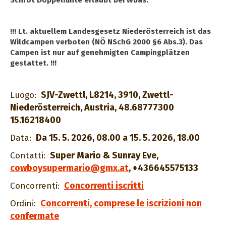
Schrot Doppelflinte erlaubt bei Wbas.
!!! Lt. aktuellem Landesgesetz Niederösterreich ist das
Wildcampen verboten (NÖ NSchG 2000 §6 Abs.3). Das
Campen ist nur auf genehmigten Campingplätzen
gestattet. !!!
SJV-Zwettl, L8214, 3910, Zwettl-
Luogo:
Niederösterreich, Austria, 48.68777300
15.16218400
Da 15. 5. 2026, 08.00 a 15. 5. 2026, 18.00
Data:
Super Mario & Sunray Eve
,
Contatti:
cowboysupermario@gmx.at
,
+436645575133
Concorrenti iscritti
Concorrenti:
Concorrenti, comprese le iscrizioni non
Ordini:
confermate