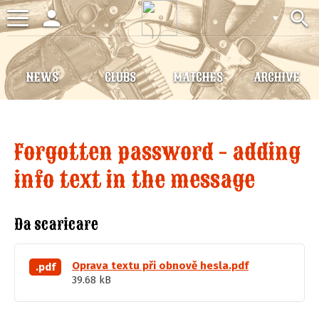
person
search
Toggle
navigation
NEWS
CLUBS
MATCHES
ARCHIVE
Forgotten password - adding
info text in the message
Da scaricare
Oprava textu při obnově hesla.pdf
.pdf
39.68 kB