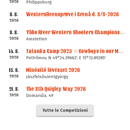
2026
Philippsburg
Westernlicensprøve i Grenå d. 8/8-2026
8. 8.
2026
Ybbs River Western Shooters Championship 2026 + LM
8. 8.
2026
Amstetten
Tatanka Camp 2025 ☆ Cowboys in our Memories
14. 8.
2026
Pelhřimov, N 49°24.39662', E 15°12.89285'
Minősítő lövészet 2026
15. 8.
2026
Jászfelsőszentgyörgy
The 8th Quigley Way 2026
21. 8.
2026
Domaniža, 49
Tutte le Competizioni