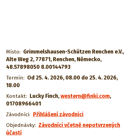
Grimmelshausen-Schützen Renchen e.V.,
Místo:
Alte Weg 2, 77871, Renchen, Německo,
48.57898050 8.00144793
Od 25. 4. 2026, 08.00 do 25. 4. 2026,
Termín:
18.00
Lucky Finch
,
western@finki.com
,
Kontakt:
01708966401
Přihlášení závodníci
Závodníci:
Závodníci včetně nepotvrzených
Objednávky:
účastí