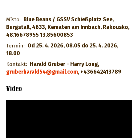
Blue Beans / GSSV Schießplatz See,
Místo:
Burgstall, 4633, Kematen am Innbach, Rakousko,
48.16678955 13.85600853
Od 25. 4. 2026, 08.05 do 25. 4. 2026,
Termín:
18.00
Harald Gruber - Harry Long
,
Kontakt:
gruberharald54@gmail.com
,
+436642413789
Video