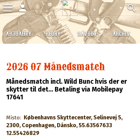
person
search
Toggle
navigation
AKTUALITY
KLUBY
ZÁVODY
ARCHIV
2026 07 Månedsmatch
Månedsmatch incl. Wild Bunc hvis der er
skytter til det... Betaling via Mobilepay
17641
Københavns Skyttecenter, Selinevej 5,
Místo:
2300, Copenhagen, Dánsko, 55.63567633
12.55426829