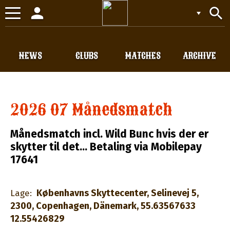
person
search
Toggle
navigation
NEWS
CLUBS
MATCHES
ARCHIVE
2026 07 Månedsmatch
Månedsmatch incl. Wild Bunc hvis der er
skytter til det... Betaling via Mobilepay
17641
Københavns Skyttecenter, Selinevej 5,
Lage:
2300, Copenhagen, Dänemark, 55.63567633
12.55426829