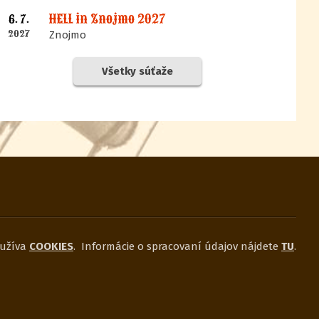
HELL in Znojmo 2027
6. 7.
2027
Znojmo
Všetky súťaže
užíva
COOKIES
.
Informácie o spracovaní údajov nájdete
TU
.