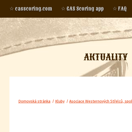
☆ casscoring.com
☆ CAS Scoring app
☆ FAQ
AKTUALITY
Domovská stránka
/
Kluby
/
Asociace Westernových Střelců, spo