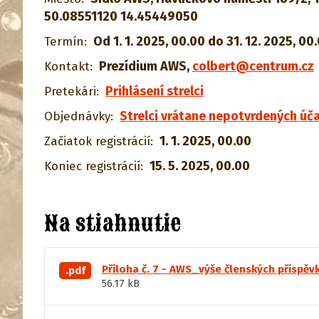
50.08551120 14.45449050
Od 1. 1. 2025, 00.00 do 31. 12. 2025, 00
Termín:
Prezídium AWS
,
colbert@centrum.cz
Kontakt:
Prihlásení strelci
Pretekári:
Strelci vrátane nepotvrdených úča
Objednávky:
1. 1. 2025, 00.00
Začiatok registrácií:
15. 5. 2025, 00.00
Koniec registrácií:
Na stiahnutie
Příloha č. 7 - AWS_výše členských příspěv
.pdf
56.17 kB