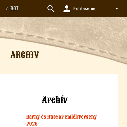
person
search
☆ DOT
Prihlásenie
ARCHIV
Archív
Barny és Huszar emlékverseny
2026