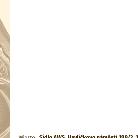
Sídlo AWS, Havlíčkovo náměstí 189/2, 1
Miesto: