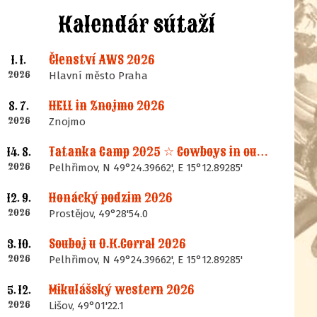
Kalendár sútaží
Členství AWS 2026
1. 1.
2026
Hlavní město Praha
HELL in Znojmo 2026
8. 7.
2026
Znojmo
Tatanka Camp 2025 ☆ Cowboys in our Memories
14. 8.
2026
Pelhřimov, N 49°24.39662', E 15°12.89285'
Honácký podzim 2026
12. 9.
2026
Prostějov, 49°28'54.0
Souboj u O.K.Corral 2026
3. 10.
2026
Pelhřimov, N 49°24.39662', E 15°12.89285'
Mikulášský western 2026
5. 12.
2026
Lišov, 49°01'22.1