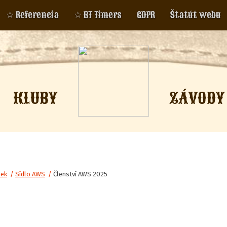
☆ Referencia
☆ BT Timers
GDPR
Štatút webu
KLUBY
ZÁVODY
lek
/
Sídlo AWS
/
Členství AWS 2025