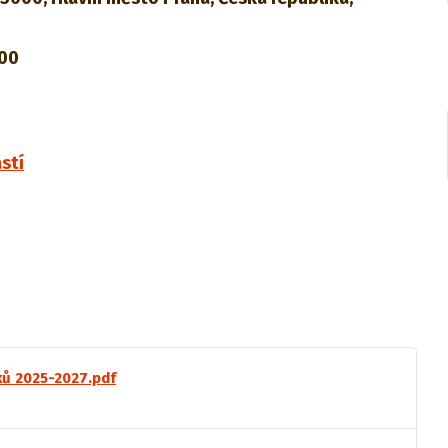
.00
stí
ků 2025-2027.pdf