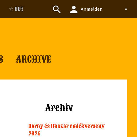
person
search
☆ DOT
Anmelden
S
ARCHIVE
Archiv
Barny és Huszar emlékverseny
2026