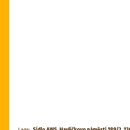
Sídlo AWS, Havlíčkovo náměstí 189/2, 13
Lage: