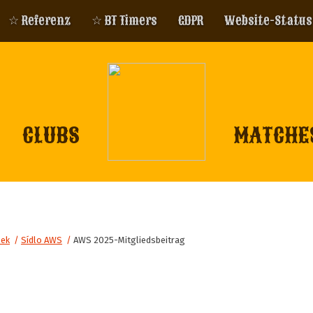
☆ Referenz
☆ BT Timers
GDPR
Website-Status
CLUBS
MATCHE
lek
/
Sídlo AWS
/
AWS 2025-Mitgliedsbeitrag