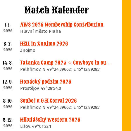
Match Kalender
AWS 2026 Membership Contribution
1. 1.
2026
Hlavní město Praha
HELL in Znojmo 2026
8. 7.
2026
Znojmo
Tatanka Camp 2025 ☆ Cowboys in our Memories
14. 8.
2026
Pelhřimov, N 49°24.39662', E 15°12.89285'
Honácký podzim 2026
12. 9.
2026
Prostějov, 49°28'54.0
Souboj u O.K.Corral 2026
3. 10.
2026
Pelhřimov, N 49°24.39662', E 15°12.89285'
Mikulášský western 2026
5. 12.
2026
Lišov, 49°01'22.1