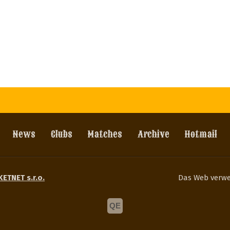
News
Clubs
Matches
Archive
Hotmail
KETNET s.r.o.
Das Web verw
QE