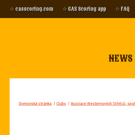
☆ casscoring.com
☆ CAS Scoring app
☆ FAQ
NEWS
Domovská stránka
/
Clubs
/
Asociace Westernových Střelců, spo