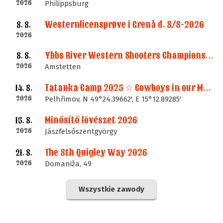
2026
Philippsburg
Westernlicensprøve i Grenå d. 8/8-2026
8. 8.
2026
Ybbs River Western Shooters Championship 2026 + LM
8. 8.
2026
Amstetten
Tatanka Camp 2025 ☆ Cowboys in our Memories
14. 8.
2026
Pelhřimov, N 49°24.39662', E 15°12.89285'
Minősítő lövészet 2026
15. 8.
2026
Jászfelsőszentgyörgy
The 8th Quigley Way 2026
21. 8.
2026
Domaniža, 49
Wszystkie zawody