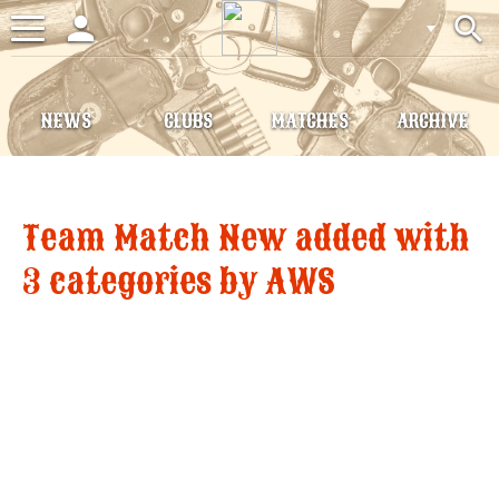
person
search
Toggle
navigation
NEWS
CLUBS
MATCHES
ARCHIVE
Team Match New added with
3 categories by AWS