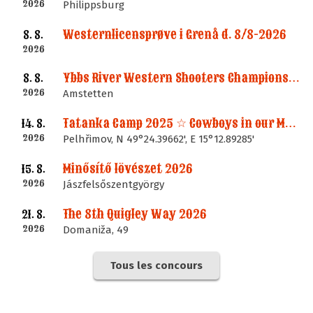
2026
Philippsburg
Westernlicensprøve i Grenå d. 8/8-2026
8. 8.
2026
Ybbs River Western Shooters Championship 2026 + LM
8. 8.
2026
Amstetten
Tatanka Camp 2025 ☆ Cowboys in our Memories
14. 8.
2026
Pelhřimov, N 49°24.39662', E 15°12.89285'
Minősítő lövészet 2026
15. 8.
2026
Jászfelsőszentgyörgy
The 8th Quigley Way 2026
21. 8.
2026
Domaniža, 49
Tous les concours