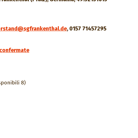
orstand@sgfrankenthal.de
,
0157 71457295
n confermate
sponibili 8)