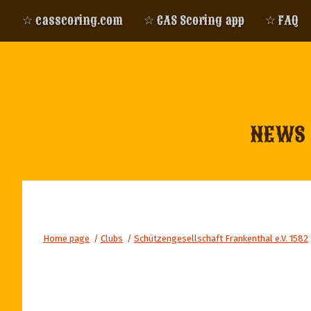
☆ casscoring.com
☆ CAS Scoring app
☆ FAQ
NEWS
Home page
/
Clubs
/
Schützengesellschaft Frankenthal e.V. 1582