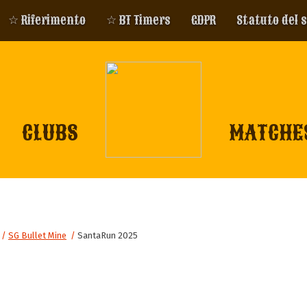
☆ Riferimento
☆ BT Timers
GDPR
Statuto del 
CLUBS
MATCHE
/
SG Bullet Mine
/
SantaRun 2025