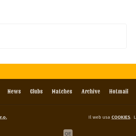
News
Clubs
Matches
Archive
Hotmail
r.o.
Il web usa
COOKIES
.
L
QE