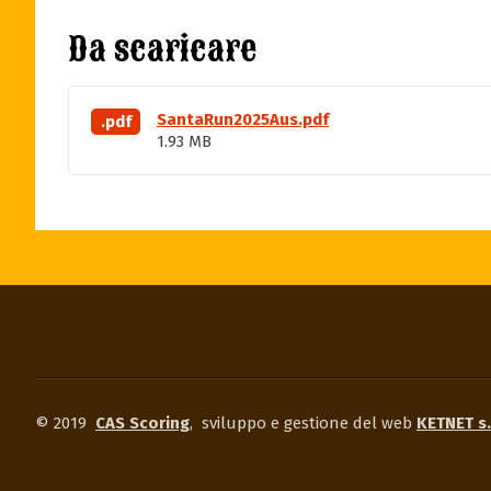
Da scaricare
SantaRun2025Aus.pdf
.pdf
1.93 MB
© 2019
CAS Scoring
,
sviluppo e gestione del web
KETNET s.