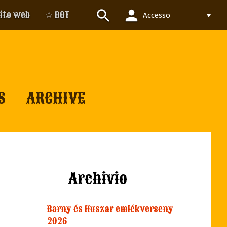
person
search
sito web
☆ DOT
Accesso
S
ARCHIVE
Archivio
Barny és Huszar emlékverseny
2026