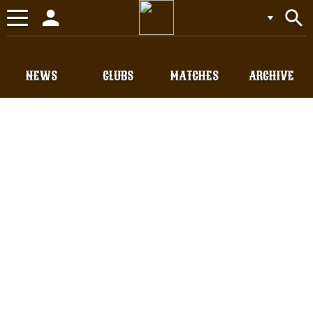
person
search
Toggle
navigation
NEWS
CLUBS
MATCHES
ARCHIVE