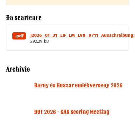
Da scaricare
J2026_01_31_LIF_LM_LV8_9711_Ausschreibung.
.pdf
292.29 kB
Archivio
Barny és Huszar emlékverseny 2026
DOT 2026 - CAS Scoring Meeting