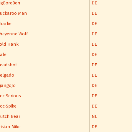
igBoreBen
DE
uckaroo Man
DE
harlie
DE
heyenne Wolf
DE
old Hank
DE
ale
DE
eadshot
DE
elgado
DE
jangoJo
DE
oc Serious
DE
oc-Spike
DE
utch Bear
NL
risian Mike
DE