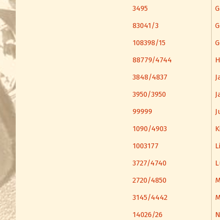
3495
G
83041/3
G
108398/15
G
88779/4744
H
3848/4837
J
3950/3950
J
99999
J
1090/4903
K
1003177
L
3727/4740
L
2720/4850
M
3145/4442
M
14026/26
N