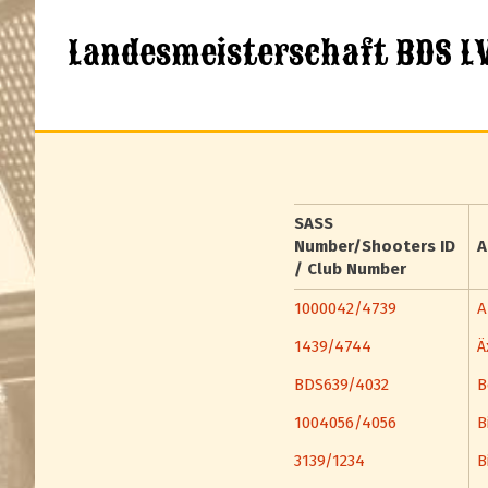
Landesmeisterschaft BDS LV
SASS
Number/Shooters ID
A
/ Club Number
1000042/4739
A
1439/4744
Ä
BDS639/4032
B
1004056/4056
B
3139/1234
B