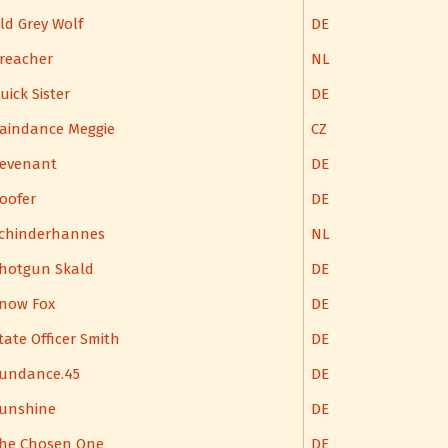
ld Grey Wolf
DE
reacher
NL
uick Sister
DE
aindance Meggie
CZ
evenant
DE
oofer
DE
chinderhannes
NL
hotgun Skald
DE
now Fox
DE
tate Officer Smith
DE
undance.45
DE
unshine
DE
he Chosen One
DE