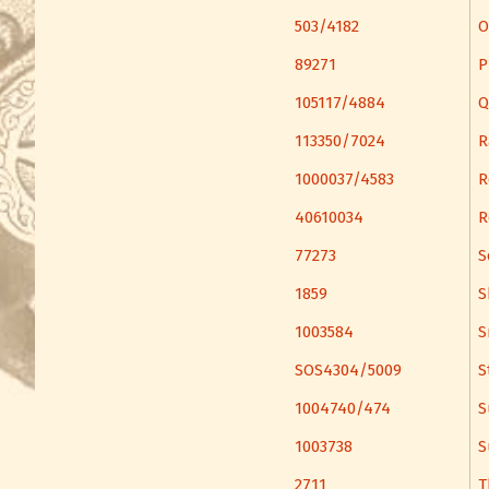
503/4182
O
89271
P
105117/4884
Q
113350/7024
R
1000037/4583
R
40610034
R
77273
S
1859
S
1003584
S
SOS4304/5009
S
1004740/474
S
1003738
S
2711
T