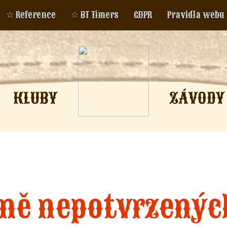
☆ Reference
☆ BT Timers
GDPR
Pravidla webu
KLUBY
ZÁVODY
tně nepotvrzenýc