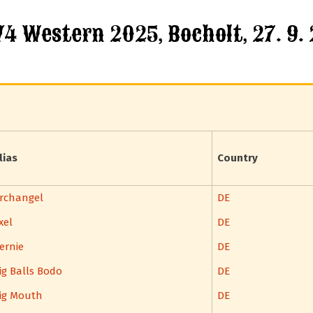
4 Western 2025, Bocholt, 27. 9.
lias
Country
rchangel
DE
xel
DE
ernie
DE
ig Balls Bodo
DE
ig Mouth
DE