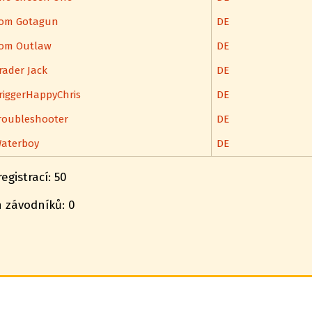
om Gotagun
DE
om Outlaw
DE
rader Jack
DE
riggerHappyChris
DE
roubleshooter
DE
aterboy
DE
gistrací: 50
 závodníků: 0