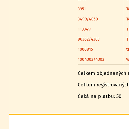
3951
T
3499/4850
T
113349
T
96362/4303
T
1000815
t
1004303/4303
W
Celkem objednaných re
Celkem registrovaných
Čeká na platbu: 50