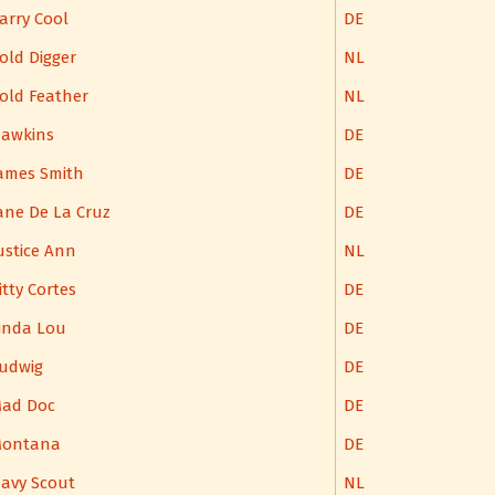
arry Cool
DE
old Digger
NL
old Feather
NL
awkins
DE
ames Smith
DE
ane De La Cruz
DE
ustice Ann
NL
itty Cortes
DE
inda Lou
DE
udwig
DE
ad Doc
DE
ontana
DE
avy Scout
NL