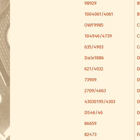
98929
B
1004061/4061
B
OWF9985
C
104946/4739
C
635/4903
C
Dale1886
D
621/4032
D
73909
D
2709/4663
D
43030195/4303
D
DS46/46
D
86659
D
82473
F