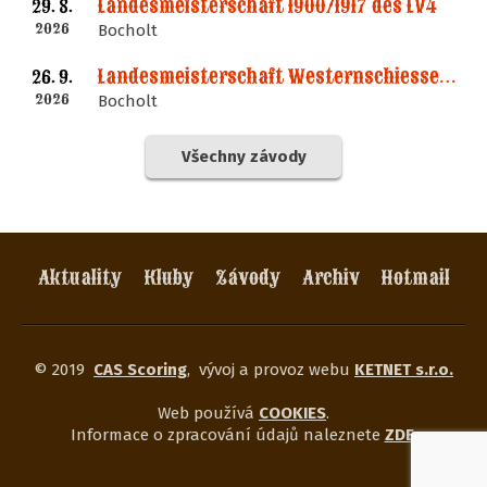
Landesmeisterschaft 1900/1917 des LV4
29. 8.
2026
Bocholt
Landesmeisterschaft Westernschiessen des LV4
26. 9.
2026
Bocholt
Všechny závody
Aktuality
Kluby
Závody
Archiv
Hotmail
© 2019
CAS Scoring
,
vývoj a provoz webu
KETNET s.r.o.
Web používá
COOKIES
.
Informace o zpracování údajů naleznete
ZDE
.