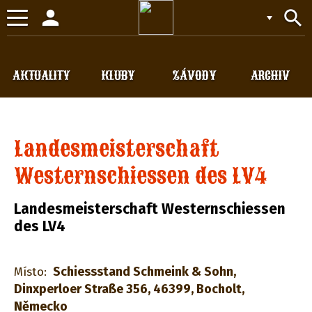
person
search
Toggle
navigation
AKTUALITY
KLUBY
ZÁVODY
ARCHIV
Landesmeisterschaft
Westernschiessen des LV4
Landesmeisterschaft Westernschiessen
des LV4
Schiessstand Schmeink & Sohn,
Místo:
Dinxperloer Straße 356, 46399, Bocholt,
Německo