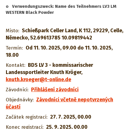
o Verwendungszweck: Name des Teilnehmers LV3 LM
WESTERN Black Powder
Schießpark Celler Land, K 112, 29229, Celle,
Místo:
Německo, 52.69613785 10.09819442
Od 11. 10. 2025, 09.00 do 11. 10. 2025,
Termín:
18.00
BDS LV 3 - kommissarischer
Kontakt:
Landessportleiter Knuth Kröger
,
knuth.kroeger@t-online.de
Přihlášení závodníci
Závodníci:
Závodníci včetně nepotvrzených
Objednávky:
účastí
27. 7. 2025, 00.00
Začátek registrací:
25. 9. 2025, 00.00
Konec registrací: