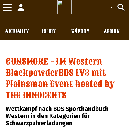
person
search
Toggle
navigation
AKTUALITY
KLUBY
ZÁVODY
ARCHIV
GUNSMOKE - LM Western
BlackpowderBDS LV3 mit
Plainsman Event hosted by
THE INNOCENTS
Wettkampf nach BDS Sporthandbuch
Western in den Kategorien für
Schwarzpulverladungen