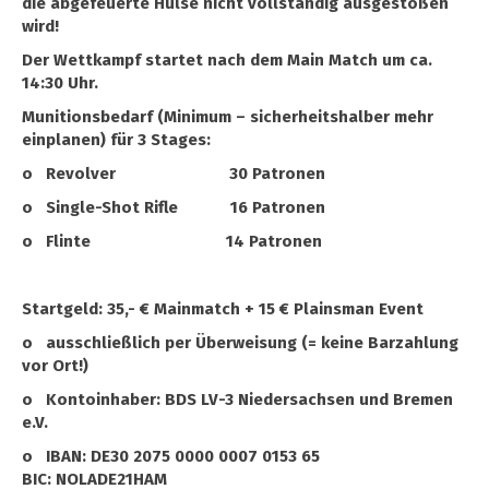
die abgefeuerte Hülse nicht vollständig ausgestoßen
wird!
Der Wettkampf startet nach dem Main Match um ca.
14:30 Uhr.
Munitionsbedarf (Minimum – sicherheitshalber mehr
einplanen) für 3 Stages:
o Revolver 30 Patronen
o Single-Shot Rifle 16 Patronen
o Flinte 14 Patronen
Startgeld: 35,- € Mainmatch + 15 € Plainsman Event
o ausschließlich per Überweisung (= keine Barzahlung
vor Ort!)
o Kontoinhaber: BDS LV-3 Niedersachsen und Bremen
e.V.
o IBAN: DE30 2075 0000 0007 0153 65
BIC: NOLADE21HAM