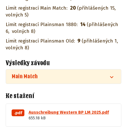
20
Limit registrací Main Match:
(přihlášených 15,
volných 5)
14
Limit registrací Plainsman 1880:
(přihlášených
6,
volných 8)
9
Limit registrací Plainsman Old:
(přihlášených 1,
volných 8)
Výsledky závodu
Main Match
Ke stažení
Ausschreibung Western BP LM 2025.pdf
.pdf
655.18 kB