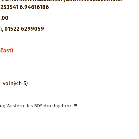
34253541 6.94616186
9.00
m
,
01522 6299059
častí
volných 5)
ng Western des BDS durchgeführt.!!!