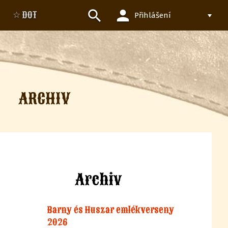
person
search
☆ DOT
Přihlášení
ARCHIV
Archiv
Barny és Huszar emlékverseny
2026