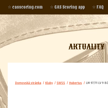
☆ casscoring.com
☆ CAS Scoring app
☆ FAQ
AKTUALITY
Domovská stránka
/
Kluby
/
SWSS
/
Hubertus
/
LM 97/11 LV 9 