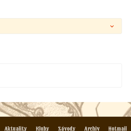
Aktuality
Kluby
Závody
Archiv
Hotmail