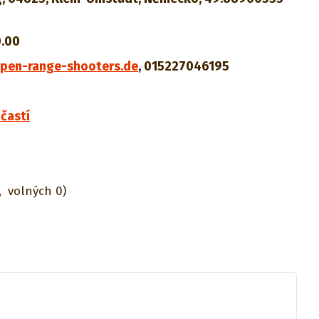
0.00
en-range-shooters.de
,
015227046195
častí
,
volných 0)