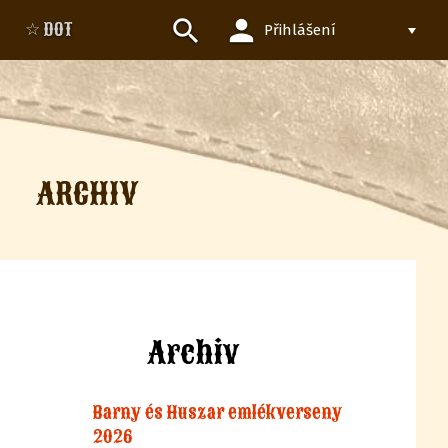
person
search
☆ DOT
Přihlášení
ARCHIV
Archiv
Barny és Huszar emlékverseny
2026