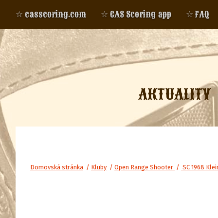
☆ casscoring.com
☆ CAS Scoring app
☆ FAQ
AKTUALITY
Domovská stránka
/
Kluby
/
Open Range Shooter
/
SC 1968 Kle