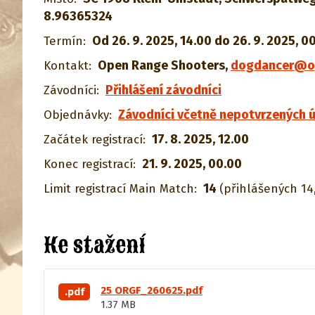
8.96365324
Od 26. 9. 2025, 14.00 do 26. 9. 2025, 0
Termín:
Open Range Shooters
,
dogdancer@op
Kontakt:
Přihlášení závodníci
Závodníci:
Závodníci včetně nepotvrzených ú
Objednávky:
17. 8. 2025, 12.00
Začátek registrací:
21. 9. 2025, 00.00
Konec registrací:
14
Limit registrací Main Match:
(přihlášených 14
Ke stažení
25 ORGF_260625.pdf
.pdf
1.37 MB