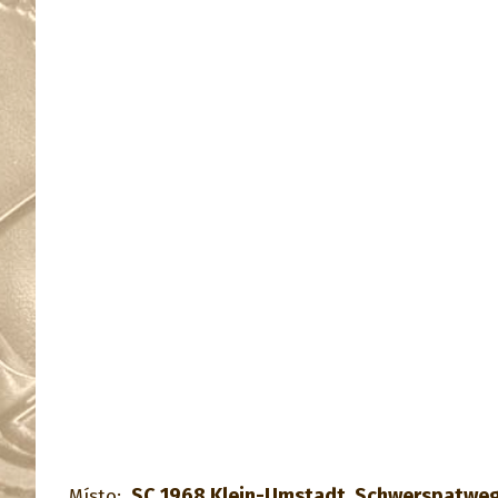
SC 1968 Klein-Umstadt, Schwerspatweg
Místo: