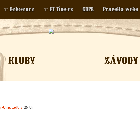
☆ Reference
☆ BT Timers
GDPR
Pravidla webu
KLUBY
ZÁVODY
in-Umstadt
/
25 th